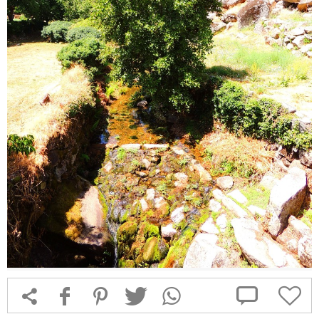



f
1
T