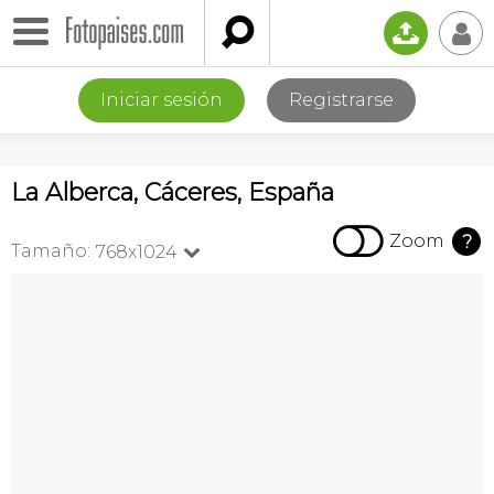

📤
👤
Iniciar sesión
Registrarse
La Alberca, Cáceres, España

Zoom
?
Tamaño:
768x1024
