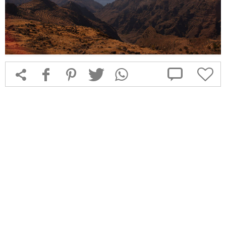



f
1
T