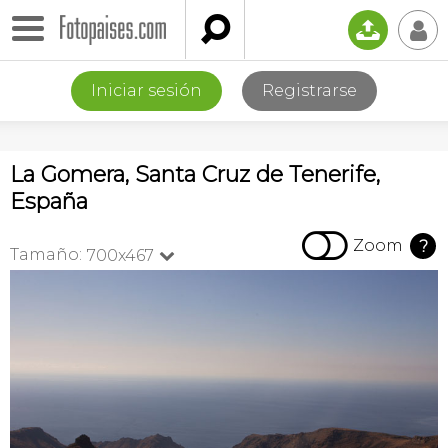

📤
👤
Iniciar sesión
Registrarse
La Gomera, Santa Cruz de Tenerife,
España

Zoom
?
Tamaño:
700x467
