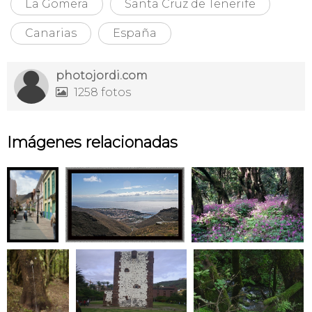
La Gomera
Santa Cruz de Tenerife
Canarias
España
photojordi.com
1258 fotos

Imágenes relacionadas