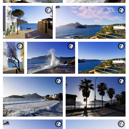








