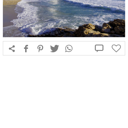



f
1
T