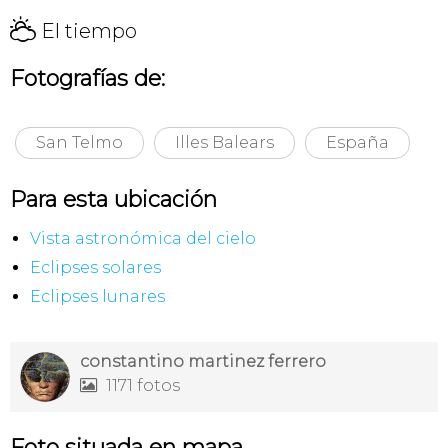
H
El tiempo
Fotografías de:
San Telmo
Illes Balears
España
Para esta ubicación
Vista astronómica del cielo
Eclipses solares
Eclipses lunares
constantino martinez ferrero
1171 fotos

Foto situada en mapa