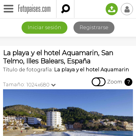

📤
👤
Iniciar sesión
Registrarse
La playa y el hotel Aquamarin, San
Telmo, Illes Balears, España
Título de fotografía:
La playa y el hotel Aquamarin

Zoom
?
Tamaño:
1024x680
