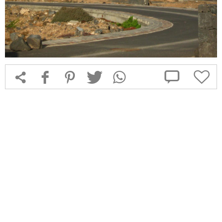



f
1
T