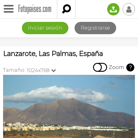

📤
👤
Iniciar sesión
Registrarse
Lanzarote, Las Palmas, España

Zoom
?
Tamaño:
1024x768
