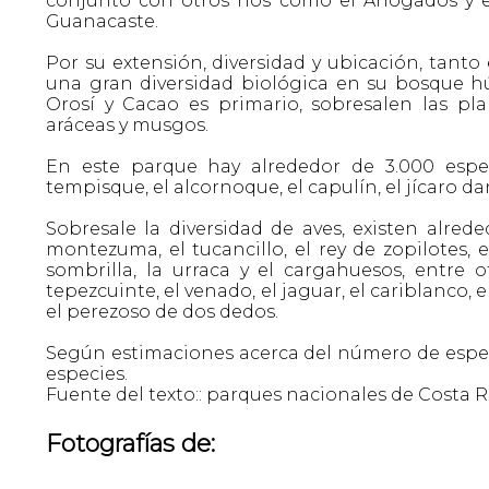
conjunto con otros ríos como el Ahogados y el
Guanacaste.
Por su extensión, diversidad y ubicación, tanto 
una gran diversidad biológica en su bosque h
Orosí y Cacao es primario, sobresalen las pla
aráceas y musgos.
En este parque hay alrededor de 3.000 espec
tempisque, el alcornoque, el capulín, el jícaro da
Sobresale la diversidad de aves, existen alrede
montezuma, el tucancillo, el rey de zopilotes,
sombrilla, la urraca y el cargahuesos, entre
tepezcuinte, el venado, el jaguar, el cariblanco, e
el perezoso de dos dedos.
Según estimaciones acerca del número de espec
especies.
Fuente del texto:: parques nacionales de Costa Ric
Fotografías de: