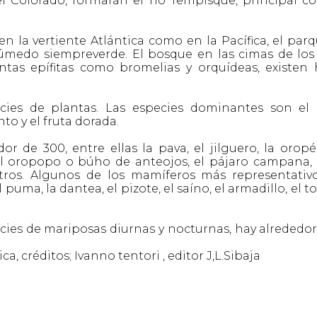
 Colorado, formarán el río Tempisque, principal co
en la vertiente Atlántica como en la Pacífica, el par
úmedo siempreverde. El bosque en las cimas de los
ntas epífitas como bromelias y orquídeas, existen 
ies de plantas. Las especies dominantes son el 
nto y el fruta dorada.
dor de 300, entre ellas la pava, el jilguero, la orop
 el oropopo o búho de anteojos, el pájaro campana, 
 otros. Algunos de los mamíferos más representativ
l puma, la dantea, el pizote, el saíno, el armadillo, el 
ies de mariposas diurnas y nocturnas, hay alrededor
a, créditos; Ivanno tentori , editor J,L.Sibaja