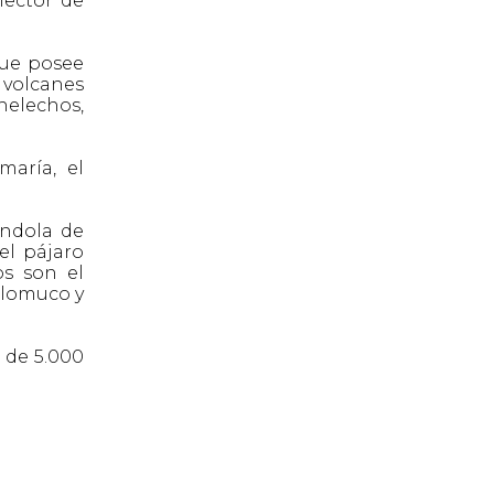
lector de
que posee
 volcanes
helechos,
maría, el
éndola de
el pájaro
os son el
tolomuco y
 de 5.000