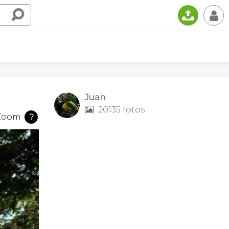
📤
👤
Juan
20135 fotos

Zoom
?