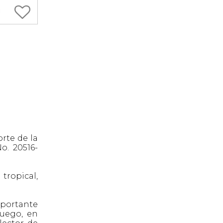
rte de la
o. 20516-
tropical,
mportante
luego, en