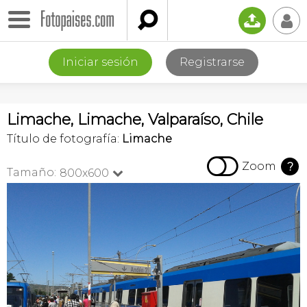

📤
👤
Iniciar sesión
Registrarse
Limache, Limache, Valparaíso, Chile
Título de fotografía:
Limache

Zoom
?
Tamaño:
800x600
