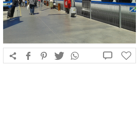



f
1
T