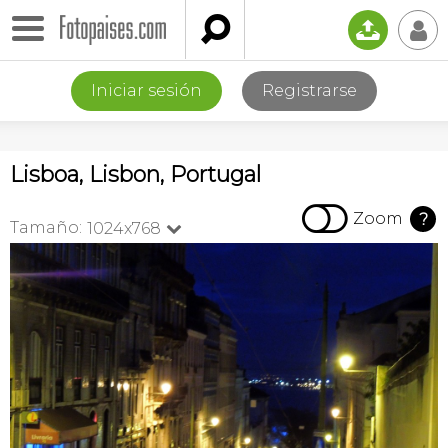

📤
👤
Iniciar sesión
Registrarse
Lisboa, Lisbon, Portugal

Zoom
?
Tamaño:
1024x768
