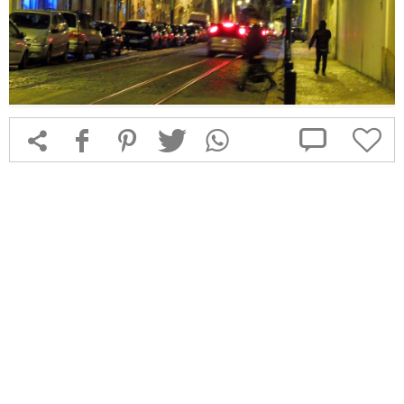



f
1
T