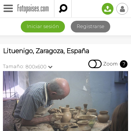

📤
👤
Iniciar sesión
Registrarse
Lituenigo, Zaragoza, España

Zoom
?
Tamaño:
800x600
