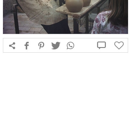



f
1
T