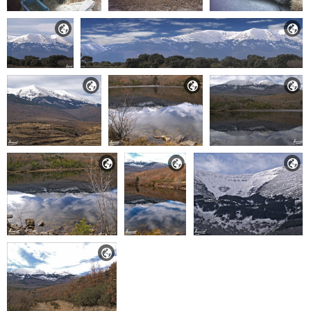








