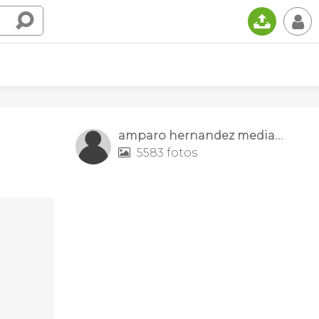
📤
👤
amparo hernandez mediano
5583 fotos
