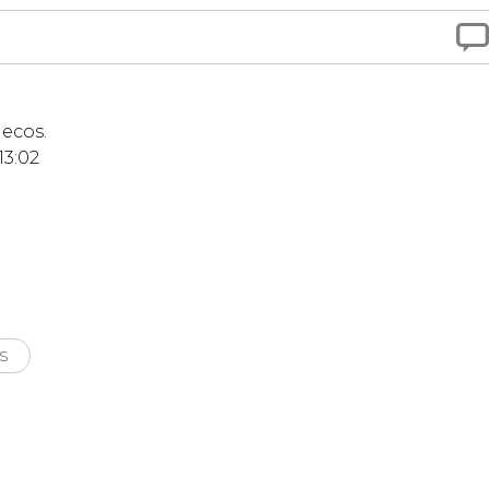

ecos.
13:02
s