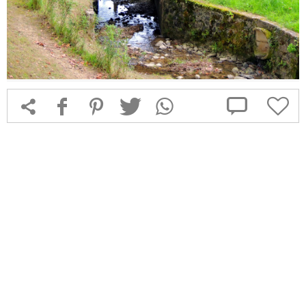



f
1
T