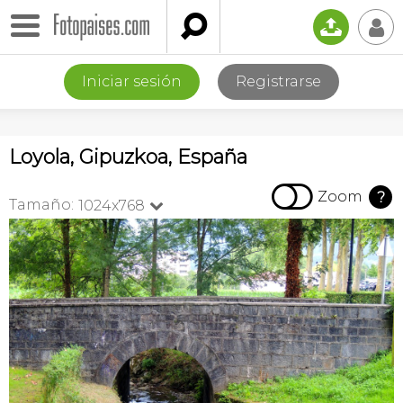

📤
👤
Iniciar sesión
Registrarse
Loyola, Gipuzkoa, España

Zoom
?
Tamaño:
1024x768
