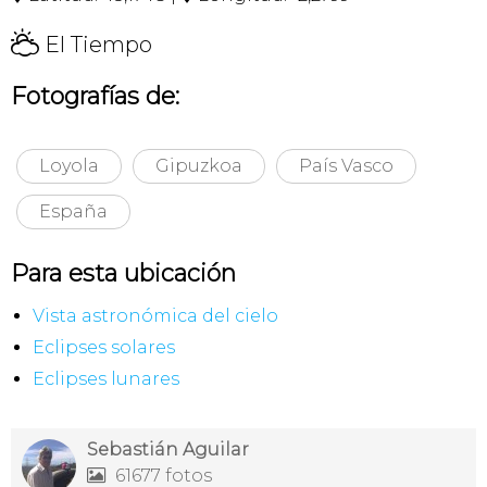
H
El Tiempo
Fotografías de:
Loyola
Gipuzkoa
País Vasco
España
Para esta ubicación
Vista astronómica del cielo
Eclipses solares
Eclipses lunares
Sebastián Aguilar
61677 fotos
