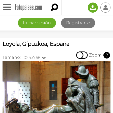

📤
👤
Iniciar sesión
Registrarse
Loyola, Gipuzkoa, España

Zoom
?
Tamaño:
1024x768
