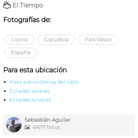
H
El Tiempo
Fotografías de:
Loyola
Gipuzkoa
País Vasco
España
Para esta ubicación
Vista astronómica del cielo
Eclipses solares
Eclipses lunares
Sebastián Aguilar
61677 fotos
