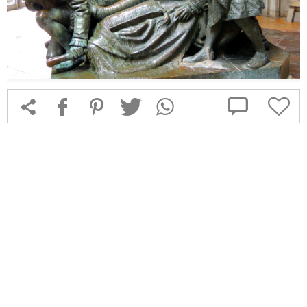



f
1
T