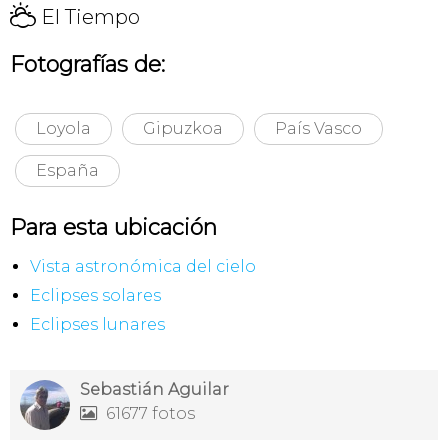
H
El Tiempo
Fotografías de:
Loyola
Gipuzkoa
País Vasco
España
Para esta ubicación
Vista astronómica del cielo
Eclipses solares
Eclipses lunares
Sebastián Aguilar
61677 fotos
