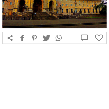



f
1
T