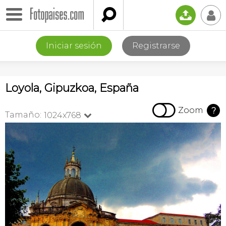

📤
👤
Iniciar sesión
Registrarse
Loyola, Gipuzkoa, España

Zoom
?
Tamaño:
1024x768
