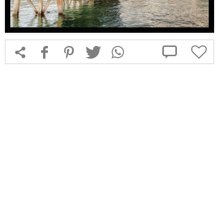



f
1
T