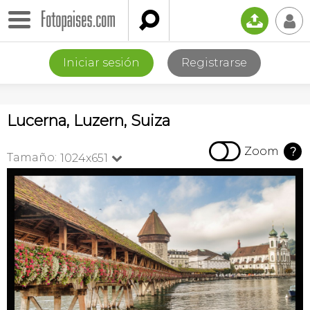

📤
👤
Iniciar sesión
Registrarse
Lucerna, Luzern, Suiza

Zoom
?
Tamaño:
1024x651
