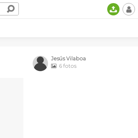
📤
👤
Jesús Vilaboa
6 fotos
