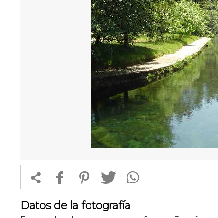


f
1
T
Datos de la fotografía