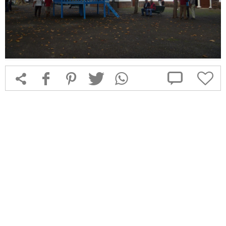



f
1
T