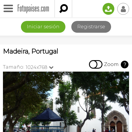

📤
👤
Iniciar sesión
Registrarse
Madeira, Portugal

Zoom
?
Tamaño:
1024x768
