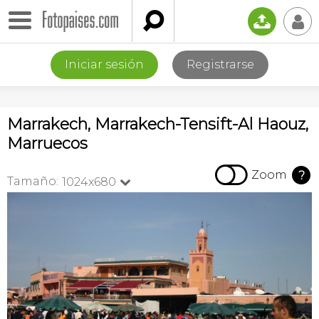

📤
👤
Iniciar sesión
Registrarse
Marrakech, Marrakech-Tensift-Al Haouz,
Marruecos

Zoom
?
Tamaño:
1024x680
