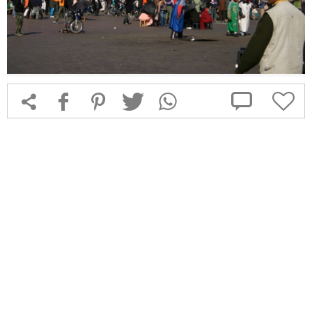



f
1
T