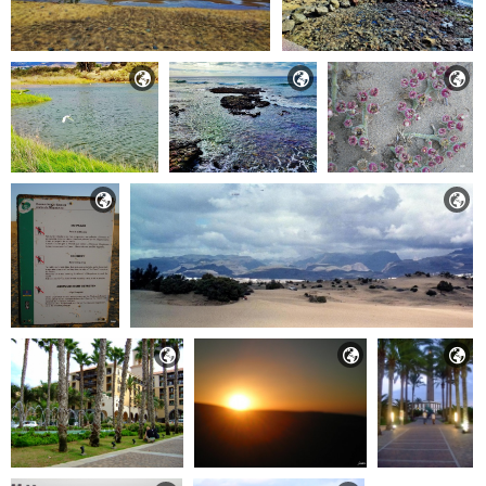







