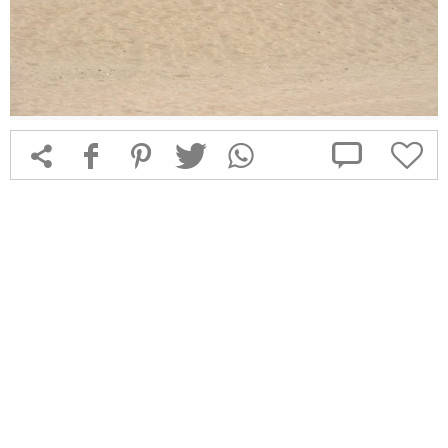



f
1
T