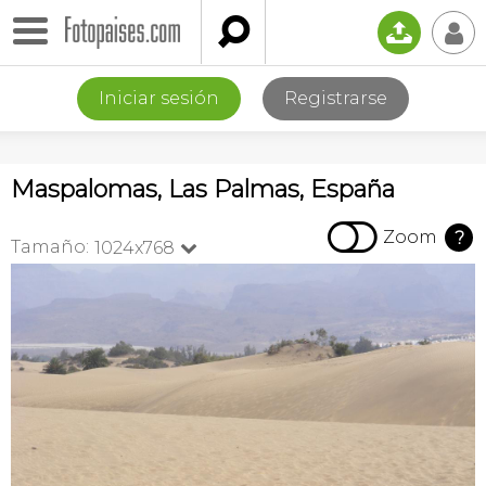

📤
👤
Iniciar sesión
Registrarse
Maspalomas, Las Palmas, España

Zoom
?
Tamaño:
1024x768
