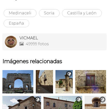
Medinaceli
Soria
Castilla y León
España
VICMAEL
49999 fotos

Imágenes relacionadas



