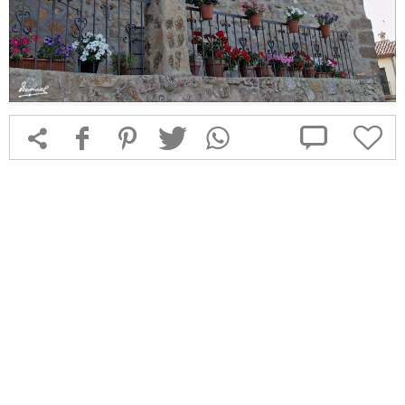



f
1
T