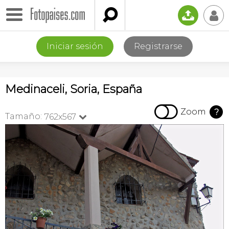

📤
👤
Iniciar sesión
Registrarse
Medinaceli, Soria, España

Zoom
?
Tamaño:
762x567
