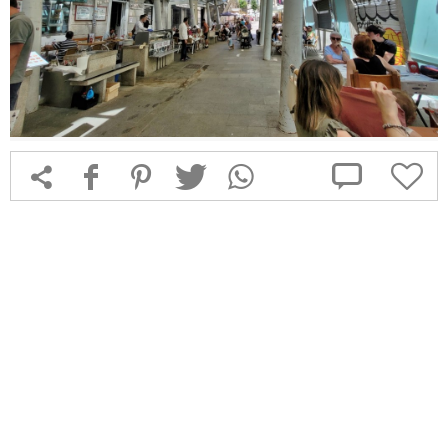



f
1
T