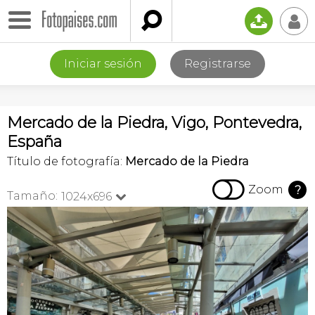

📤
👤
Iniciar sesión
Registrarse
Mercado de la Piedra, Vigo, Pontevedra,
España
Título de fotografía:
Mercado de la Piedra

Zoom
?
Tamaño:
1024x696
