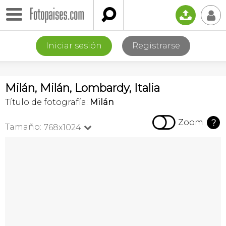

📤
👤
Iniciar sesión
Registrarse
Milán, Milán, Lombardy, Italia
Título de fotografía:
Milán

Zoom
?
Tamaño:
768x1024
