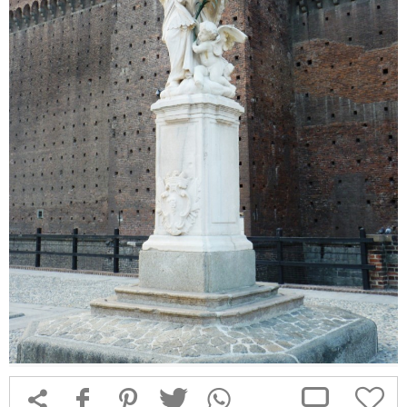



f
1
T