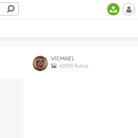
📤
👤
VICMAEL
49999 fotos
