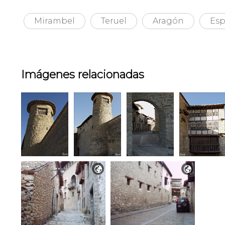
Mirambel
Teruel
Aragón
Es
Imágenes relacionadas

