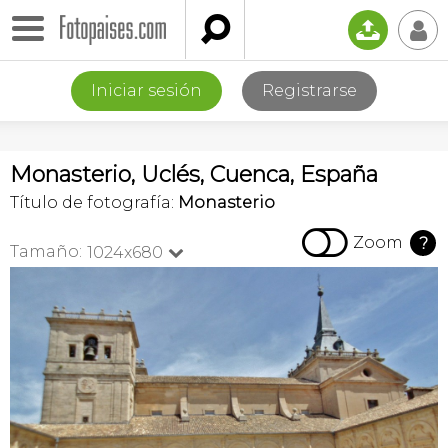

📤
👤
Iniciar sesión
Registrarse
Monasterio, Uclés, Cuenca, España
Título de fotografía:
Monasterio

Zoom
?
Tamaño:
1024x680
