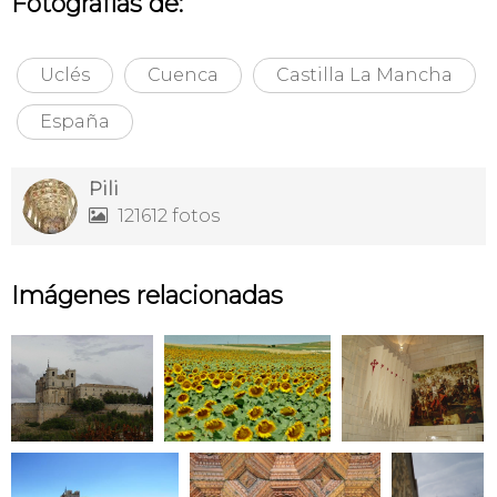
Fotografías de:
Uclés
Cuenca
Castilla La Mancha
España
Pili
121612 fotos

Imágenes relacionadas