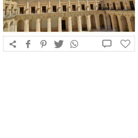



f
1
T