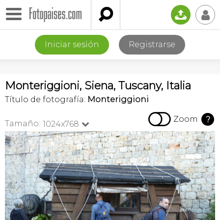

📤
👤
Iniciar sesión
Registrarse
Monteriggioni, Siena, Tuscany, Italia
Título de fotografía:
Monteriggioni

Zoom
?
Tamaño:
1024x768
