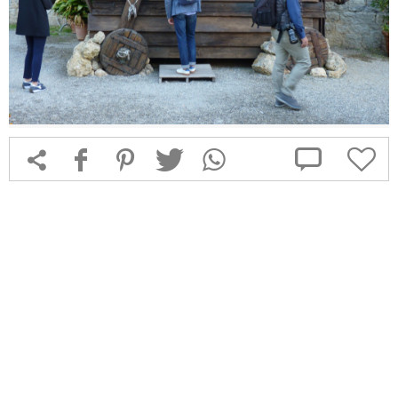



f
1
T