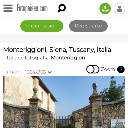

📤
👤
Iniciar sesión
Registrarse
Monteriggioni, Siena, Tuscany, Italia
Título de fotografía:
Monteriggioni

Zoom
?
Tamaño:
1024x768
