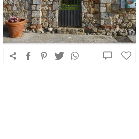



f
1
T