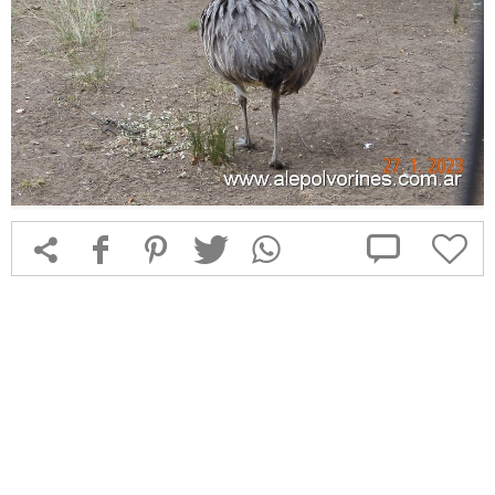



f
1
T