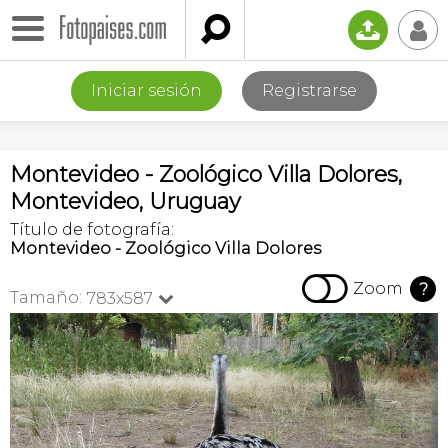

📤
👤
Iniciar sesión
Registrarse
Montevideo - Zoológico Villa Dolores,
Montevideo, Uruguay
Título de fotografía:
Montevideo - Zoológico Villa Dolores

Zoom
?
Tamaño:
783x587
