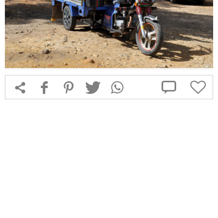



f
1
T