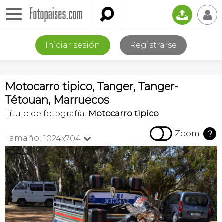

📤
👤
Iniciar sesión
Registrarse
Motocarro tipico, Tanger, Tanger-
Tétouan, Marruecos
Título de fotografía:
Motocarro tipico

Zoom
?
Tamaño:
1024x704
