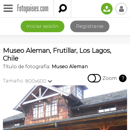

📤
👤
Iniciar sesión
Registrarse
Museo Aleman, Frutillar, Los Lagos,
Chile
Título de fotografía:
Museo Aleman

Zoom
?
Tamaño:
800x600
