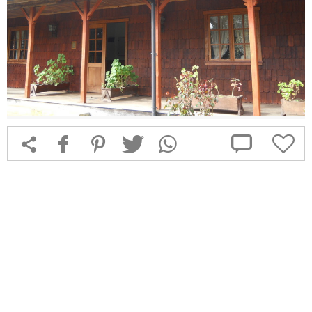



f
1
T