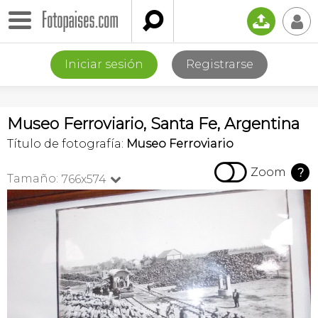

📤
👤
Iniciar sesión
Registrarse
Museo Ferroviario, Santa Fe, Argentina
Título de fotografía:
Museo Ferroviario

Zoom
?
Tamaño:
766x574
