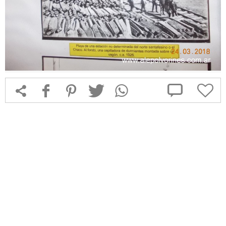



f
1
T