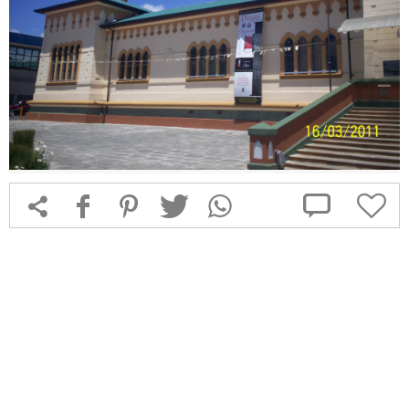



f
1
T