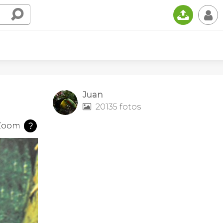
📤
👤
Juan
20135 fotos

Zoom
?