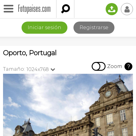

📤
👤
Iniciar sesión
Registrarse
Oporto, Portugal

Zoom
?
Tamaño:
1024x768
