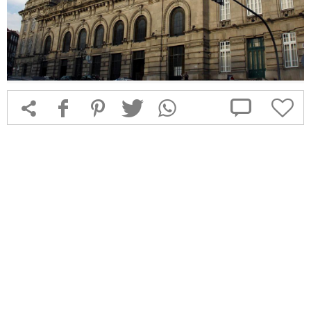



f
1
T