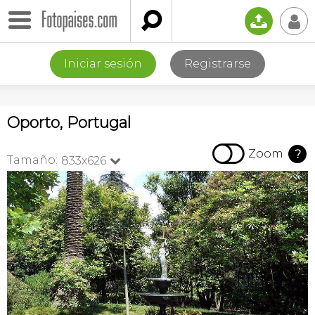

📤
👤
Iniciar sesión
Registrarse
Oporto, Portugal

Zoom
?
Tamaño:
833x626
