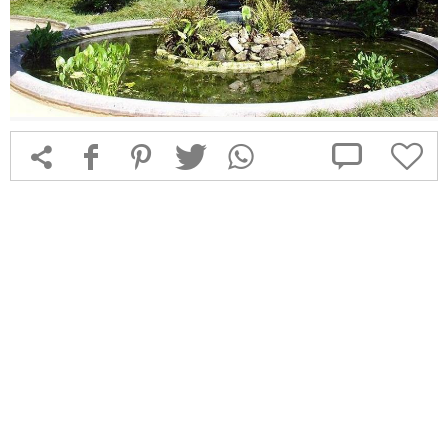



f
1
T