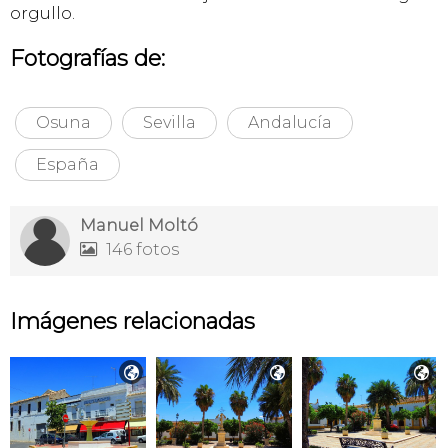
orgullo.
Fotografías de:
Osuna
Sevilla
Andalucía
España
Manuel Moltó
146 fotos

Imágenes relacionadas


