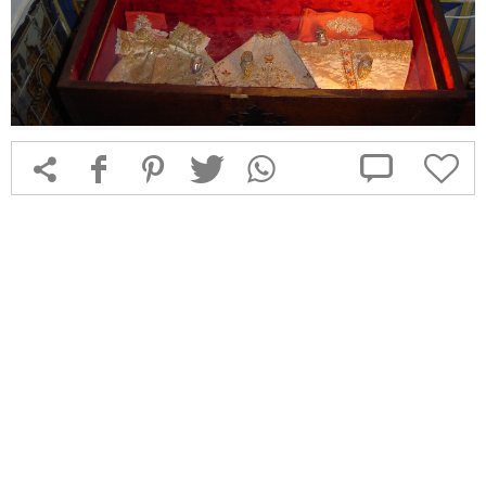



f
1
T