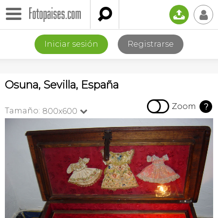

📤
👤
Iniciar sesión
Registrarse
Osuna, Sevilla, España

Zoom
?
Tamaño:
800x600
