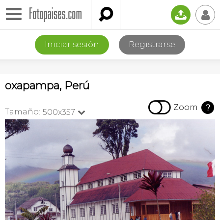

📤
👤
Iniciar sesión
Registrarse
oxapampa, Perú

Zoom
?
Tamaño:
500x357
