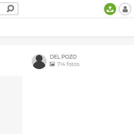
📤
👤
DEL POZO
714 fotos
