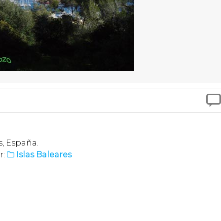

s, España.
r:
Islas Baleares
