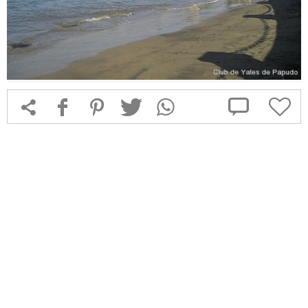



f
1
T