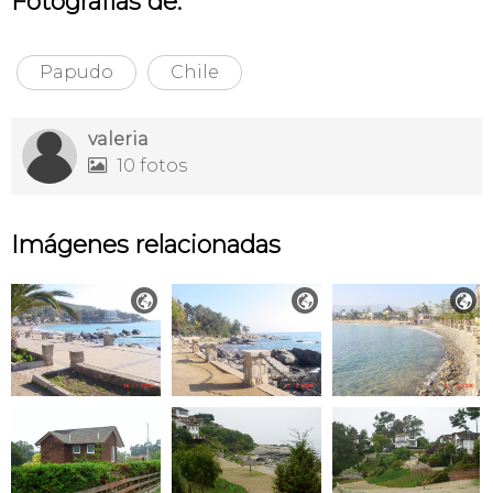
Fotografías de:
Papudo
Chile
valeria
10 fotos

Imágenes relacionadas


