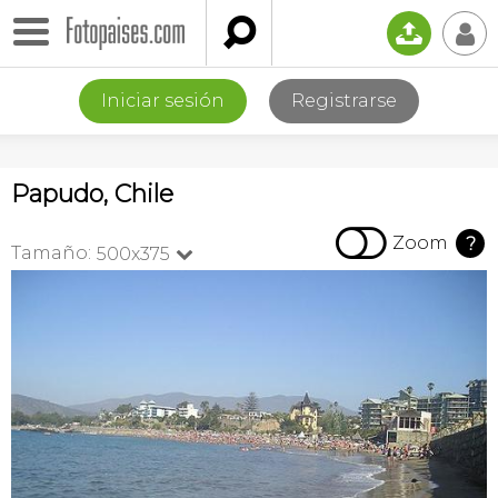

📤
👤
Iniciar sesión
Registrarse
Papudo, Chile

Zoom
?
Tamaño:
500x375
