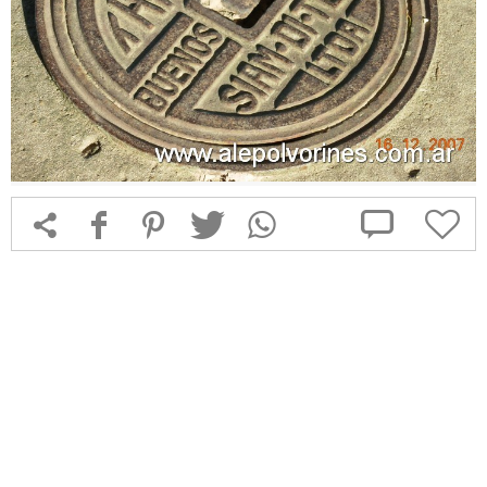



f
1
T