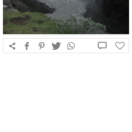



f
1
T