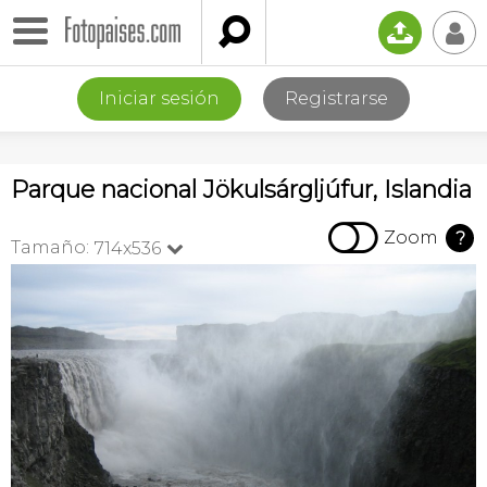

📤
👤
Iniciar sesión
Registrarse
Parque nacional Jökulsárgljúfur, Islandia

Zoom
?
Tamaño:
714x536
