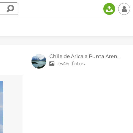
📤
👤
Chile de Arica a Punta Arenas
28461 fotos
