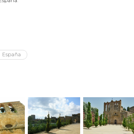
 España.
España