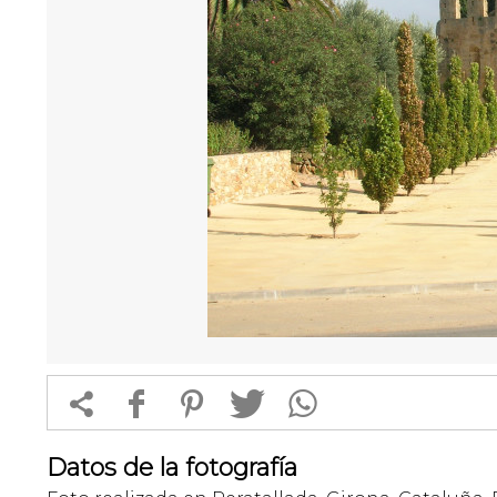


f
1
T
Datos de la fotografía