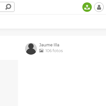
📤
👤
Jaume Illa
106 fotos
