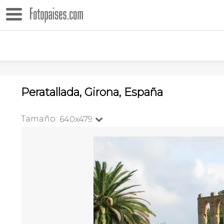
Peratallada, Girona, España
Tamaño:
640x479
