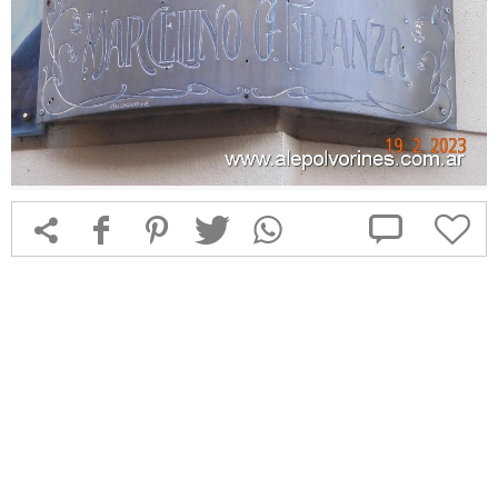



f
1
T