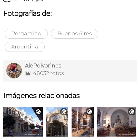
Fotografías de:
Pergamino
Buenos Aires
Argentina
AlePolvorines
48032 fotos

Imágenes relacionadas



