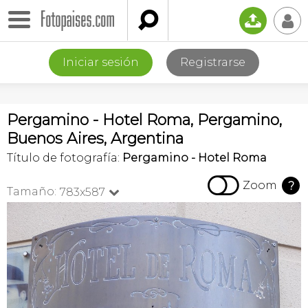

📤
👤
Iniciar sesión
Registrarse
Pergamino - Hotel Roma, Pergamino,
Buenos Aires, Argentina
Título de fotografía:
Pergamino - Hotel Roma

Zoom
?
Tamaño:
783x587
