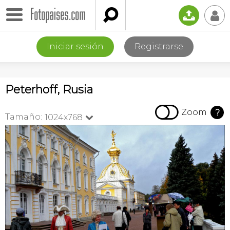

📤
👤
Iniciar sesión
Registrarse
Peterhoff, Rusia

Zoom
?
Tamaño:
1024x768
