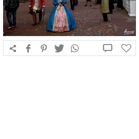



f
1
T