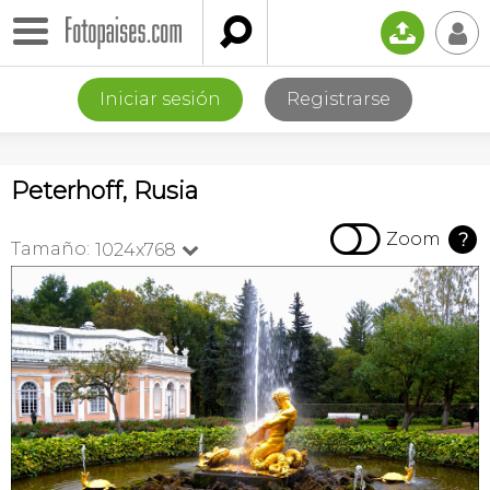

📤
👤
Iniciar sesión
Registrarse
Peterhoff, Rusia

Zoom
?
Tamaño:
1024x768
