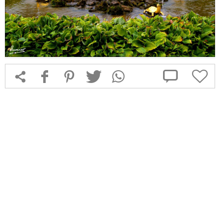



f
1
T