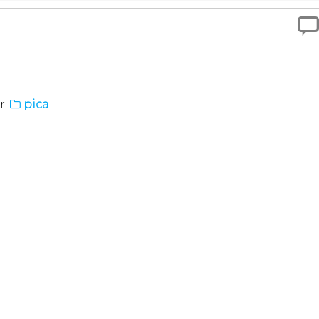

r:
pica
