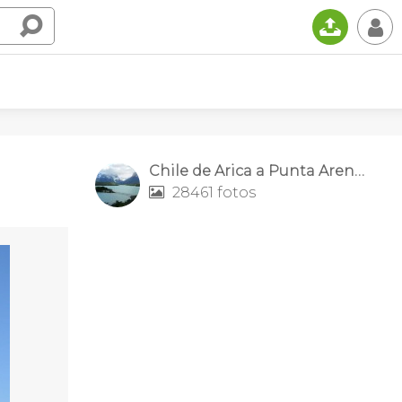
📤
👤
Chile de Arica a Punta Arenas
28461 fotos
