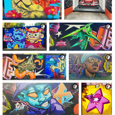





