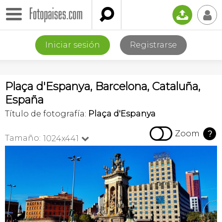

📤
👤
Iniciar sesión
Registrarse
Plaça d'Espanya, Barcelona, Cataluña,
España
Título de fotografía:
Plaça d'Espanya

Zoom
?
Tamaño:
1024x441
