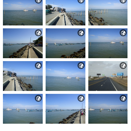











