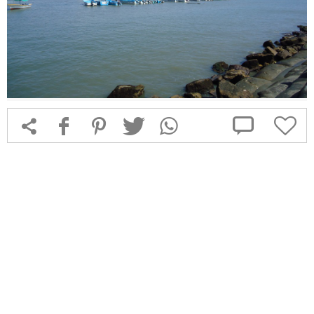



f
1
T