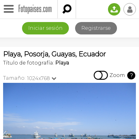

📤
👤
Iniciar sesión
Registrarse
Playa, Posorja, Guayas, Ecuador
Título de fotografía:
Playa

Zoom
?
Tamaño:
1024x768
