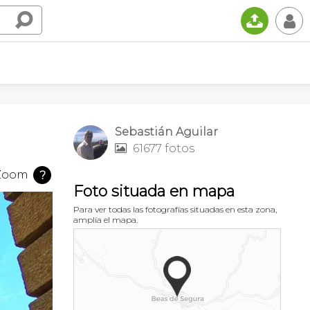
📤
👤
Sebastián Aguilar
61677 fotos

Zoom
?
Foto situada en mapa
Para ver todas las fotografías situadas en esta zona,
amplía el mapa.