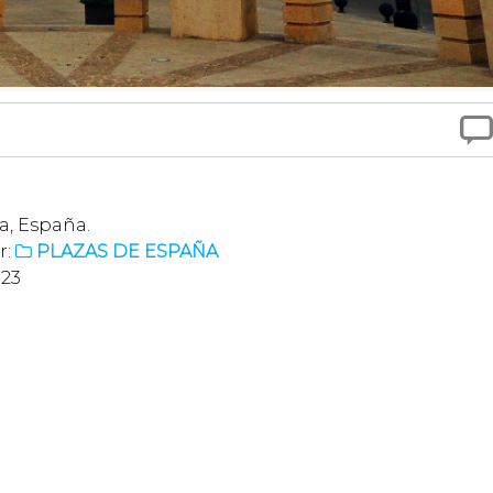

a, España.
r:
PLAZAS DE ESPAÑA

:23