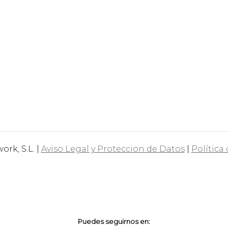
rk, S.L. |
Aviso Legal y Proteccion de Datos
|
Política
Puedes seguirnos en: