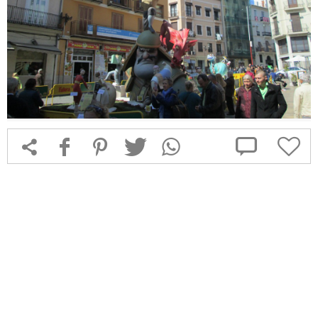



f
1
T