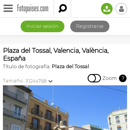

📤
👤
Iniciar sesión
Registrarse
Plaza del Tossal, Valencia, València,
España
Título de fotografía:
Plaza del Tossal

Zoom
?
Tamaño:
1024x768
