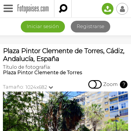

📤
👤
Iniciar sesión
Registrarse
Plaza Pintor Clemente de Torres, Cádiz,
Andalucía, España
Título de fotografía:
Plaza Pintor Clemente de Torres

Zoom
?
Tamaño:
1024x682
