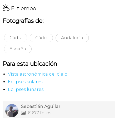
H
El tiempo
Fotografías de:
Cádiz
Cádiz
Andalucía
España
Para esta ubicación
Vista astronómica del cielo
Eclipses solares
Eclipses lunares
Sebastián Aguilar
61677 fotos
