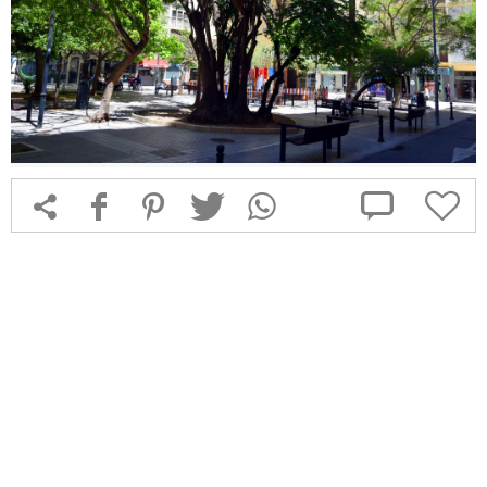



f
1
T