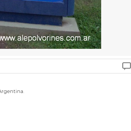

Argentina.