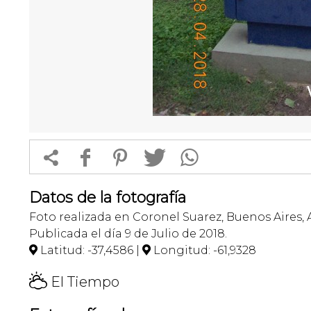


f
1
T
Datos de la fotografía
Foto realizada en Coronel Suarez, Buenos Aires, 
Publicada el día 9 de Julio de 2018.
Latitud: -37,4586 |
Longitud: -61,9328


H
El Tiempo