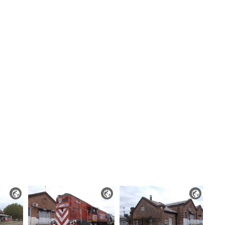


